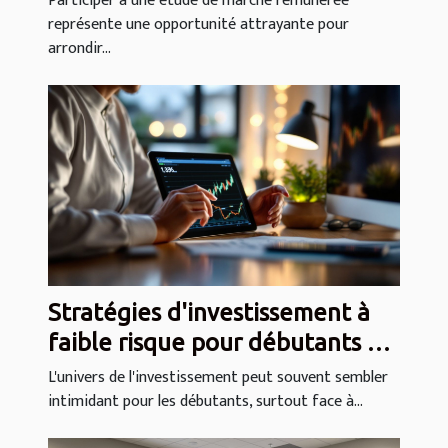
Participer à une étude de marché rémunérée
représente une opportunité attrayante pour
arrondir...
Stratégies d'investissement à
faible risque pour débutants en
2023 Tendances et conseils
L'univers de l'investissement peut souvent sembler
intimidant pour les débutants, surtout face à...