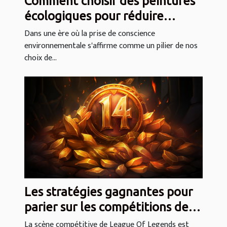
Comment choisir des peintures
écologiques pour réduire
l’impact environnemental de
Dans une ère où la prise de conscience
environnementale s'affirme comme un pilier de nos
vos travaux
choix de...
Les stratégies gagnantes pour
parier sur les compétitions de
League Of Legends
La scène compétitive de League Of Legends est