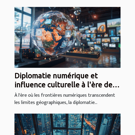
Diplomatie numérique et
influence culturelle à l'ère des
médias sociaux
À l'ère où les frontières numériques transcendent
les limites géographiques, la diplomatie...