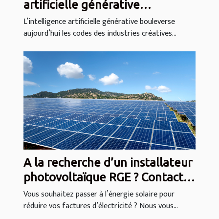
artificielle générative
transforme-t-elle les industries
L’intelligence artificielle générative bouleverse
aujourd’hui les codes des industries créatives...
créatives ?
A la recherche d’un installateur
photovoltaïque RGE ? Contactez
Enrasun !
Vous souhaitez passer à l’énergie solaire pour
réduire vos factures d’électricité ? Nous vous...