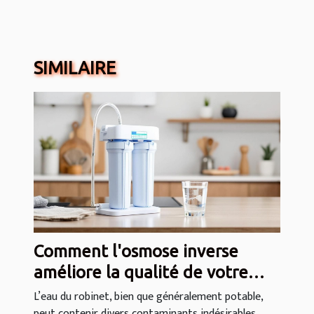
SIMILAIRE
Comment l'osmose inverse
améliore la qualité de votre
eau domestique ?
L’eau du robinet, bien que généralement potable,
peut contenir divers contaminants indésirables....