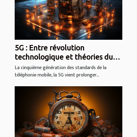
5G : Entre révolution
technologique et théories du
complot
La cinquième génération des standards de la
téléphonie mobile, la 5G vient prolonger...