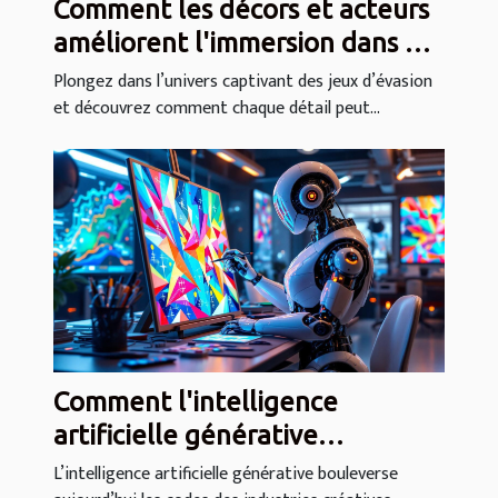
Comment les décors et acteurs
améliorent l'immersion dans un
jeu d'évasion ?
Plongez dans l’univers captivant des jeux d’évasion
et découvrez comment chaque détail peut...
Comment l'intelligence
artificielle générative
transforme-t-elle les industries
L’intelligence artificielle générative bouleverse