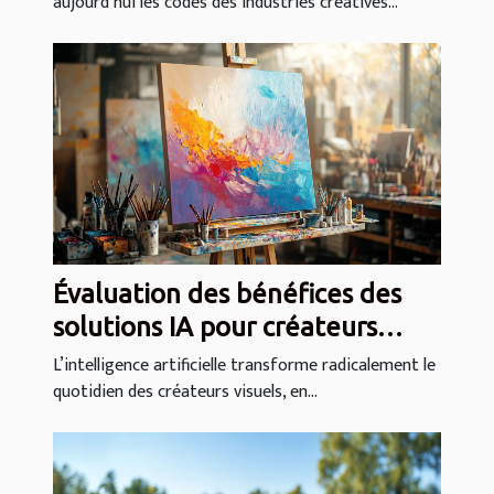
aujourd’hui les codes des industries créatives...
créatives ?
Évaluation des bénéfices des
solutions IA pour créateurs
visuels
L’intelligence artificielle transforme radicalement le
quotidien des créateurs visuels, en...