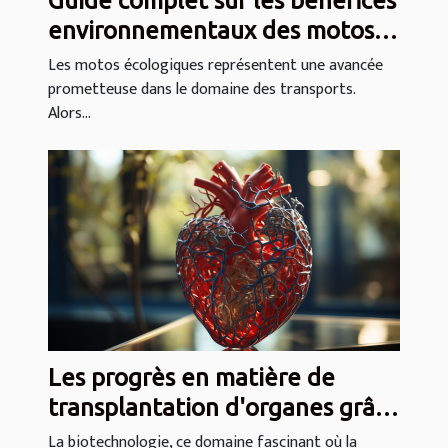
Guide complet sur les bénéfices
environnementaux des motos
écologiques
Les motos écologiques représentent une avancée
prometteuse dans le domaine des transports.
Alors...
Les progrès en matière de
transplantation d'organes grâce
à la biotechnologie
La biotechnologie, ce domaine fascinant où la