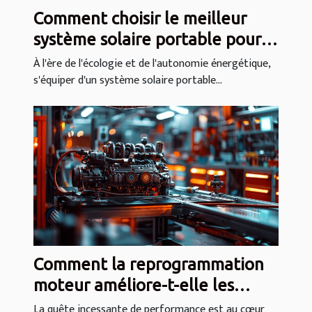
Comment choisir le meilleur
système solaire portable pour
vos besoins
À l'ère de l'écologie et de l'autonomie énergétique,
s'équiper d'un système solaire portable...
Comment la reprogrammation
moteur améliore-t-elle les
performances des véhicules de
La quête incessante de performance est au cœur