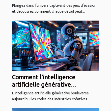
jeu d'évasion ?
Plongez dans l’univers captivant des jeux d’évasion
et découvrez comment chaque détail peut...
Comment l'intelligence
artificielle générative
transforme-t-elle les industries
L’intelligence artificielle générative bouleverse
aujourd’hui les codes des industries créatives...
créatives ?