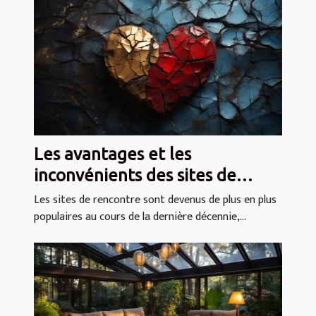
Les avantages et les
inconvénients des sites de
rencontre
Les sites de rencontre sont devenus de plus en plus
populaires au cours de la dernière décennie,...