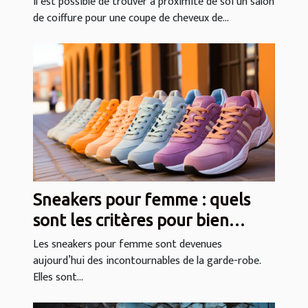
Il est possible de trouver à proximité de soi un salon
de coiffure pour une coupe de cheveux de...
Sneakers pour femme : quels
sont les critères pour bien
choisir ?
Les sneakers pour femme sont devenues
aujourd’hui des incontournables de la garde-robe.
Elles sont...