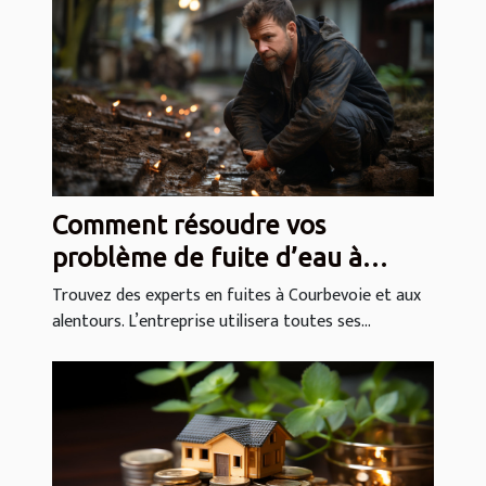
Comment résoudre vos
problème de fuite d’eau à
Courbevoie (92 400)
Trouvez des experts en fuites à Courbevoie et aux
alentours. L’entreprise utilisera toutes ses...